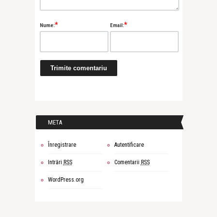
*
*
Nume:
Email:
META
Înregistrare
Autentificare
Intrări
RSS
Comentarii
RSS
WordPress.org