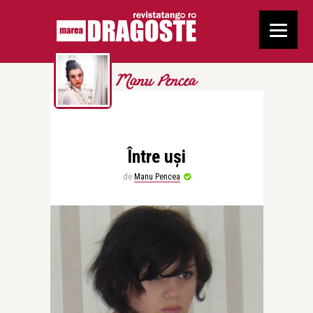
Manu Pencea
Între uși
de
Manu Pencea