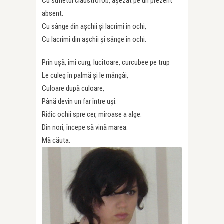
Cu sufletul claustrofob, așezat pe un prezent
absent.
Cu sânge din așchii și lacrimi în ochi,
Cu lacrimi din așchii și sânge în ochi.
Prin ușă, îmi curg, lucitoare, curcubee pe trup
Le culeg în palmă și le mângâi,
Culoare după culoare,
Până devin un far între uși.
Ridic ochii spre cer, miroase a alge.
Din nori, începe să vină marea.
Mă căuta.