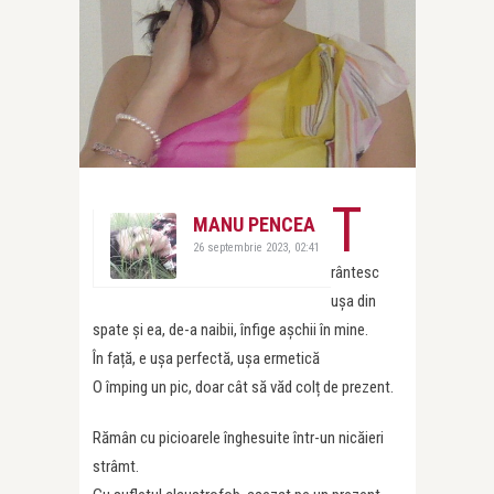
T
MANU PENCEA
26 septembrie 2023, 02:41
rântesc
ușa din
spate și ea, de-a naibii, înfige așchii în mine.
În față, e ușa perfectă, ușa ermetică
O împing un pic, doar cât să văd colț de prezent.
Rămân cu picioarele înghesuite într-un nicăieri
strâmt.